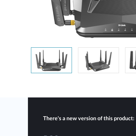
Przełączniki
niezarządzalne
Przełączniki
PoE
Akcesoria
Zarządzanie
Gdzie kupić
Media
Chmurowe
konwertery
systemy
zarządzania
Moduły
światłowodowe
Kontrolery
sieciowe
Kable DAC
Adaptery
PoE
There's a new version of this product: