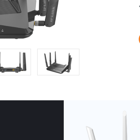
Łączność w
pojazdach