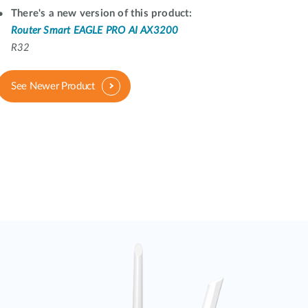
Monitoring
There's a new version of this product:
miejski
Router Smart EAGLE PRO AI AX3200
R32
Automatyzacja
budynków
Inteligentne
See Newer Product
słupy
miejskie