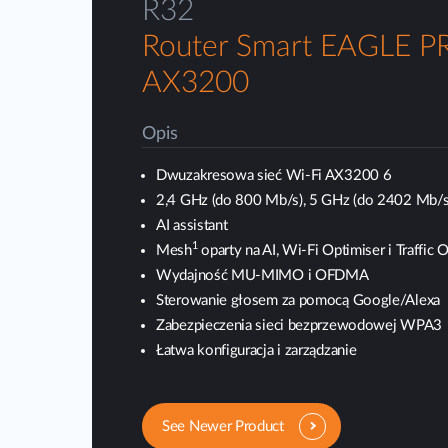
R32
Router Smart EAGLE P
AX3200
Opis
Dwuzakresowa sieć Wi-Fi AX3200 6
2,4 GHz (do 800 Mb/s), 5 GHz (do 2402 Mb/s
AI assistant
1
Mesh
oparty na AI, Wi-Fi Optimiser i Traffic 
Wydajność MU-MIMO i OFDMA
Sterowanie głosem za pomocą Google/Alexa
Zabezpieczenia sieci bezprzewodowej WPA3
Łatwa konfiguracja i zarządzanie
See Newer Product