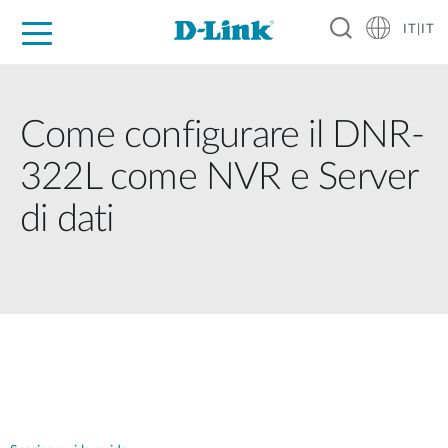
IT|IT
Per privati
Per aziende
Per industrie
Dove Acquistare
Supporto
Risorse
Partner
Come configurare il DNR-
322L come NVR e Server
di dati