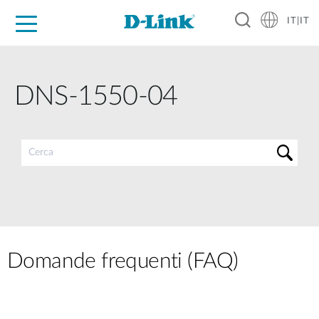
IT|IT
Per privati
Per aziende
Per industrie
Dove Acquistare
Supporto
Risorse
Partner
DNS-1550-04
Domande frequenti (FAQ)