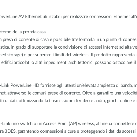
erLine AV Ethernet utilizzabili per realizzare connessioni Ethernet all'i
interno della propria casa
esa di corrente di casa è possibile trasformarla in un punto di connessi
ica, in grado di supportare la condivisione di accessi Internet ad alta 
d storage) o per superare i limiti del wireless. Il prodotto rappresenta u
 edifici articolati o altri impedimenti architettonici possono ostacolare i
Link PowerLine HD fornisce agli utenti un’elevata ampiezza di banda, medi
net, attraverso le comuni prese di corrente. Oltre a garantire una veloci
ti di dati, ottimizzando la trasmissione di video e audio, giochi online e
Link uno switch o un Access Point (AP) wireless, al fine di connettere div
tura 3DES, garantendo connessioni sicure e proteggendo i dati da accessi 