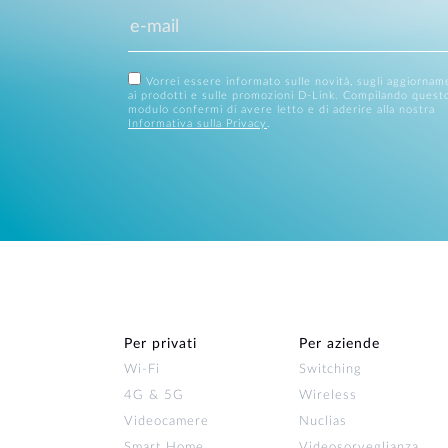
Vorrei essere informato sulle novità, sugli aggiornam
ai prodotti e sulle promozioni D-Link. Compilando quest
modulo confermi di avere letto e di aderire alla nostra
Informativa sulla Privacy
.
Per privati
Per aziende
Wi‑Fi
Switching
4G & 5G
Wireless
Videocamere
Nuclias
Smart Home
Videosorveglianza