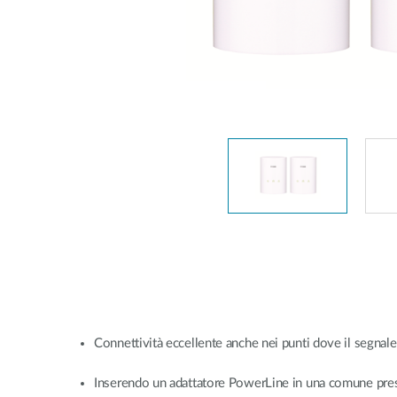
Switches
Switches
non gestiti
Switches
PoE
Accessori
Gestione
Dove
Comprare
Media
Gestione
Convertitori
Network in
Cloud
Fibra Attiva
Network
Direct
Controllers
Attach
Cables
Adattatori
PoE
Connettività eccellente anche nei punti dove il segnale w
Inserendo un adattatore PowerLine in una comune presa 