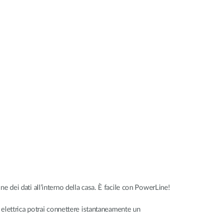
Videosorveglianza
cittadina
Smart
Building
Smart Pole
ne dei dati all’interno della casa. È facile con PowerLine!
 elettrica potrai connettere istantaneamente un