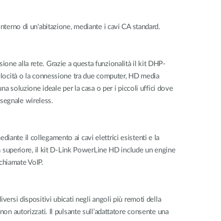
nterno di un'abitazione, mediante i cavi CA standard.
one alla rete. Grazie a questa funzionalità il kit DHP-
velocità o la connessione tra due computer, HD media
na soluzione ideale per la casa o per i piccoli uffici dove
l segnale wireless.
ante il collegamento ai cavi elettrici esistenti e la
tà superiore, il kit D-Link PowerLine HD include un engine
 chiamate VoIP.
ersi dispositivi ubicati negli angoli più remoti della
non autorizzati. Il pulsante sull’adattatore consente una