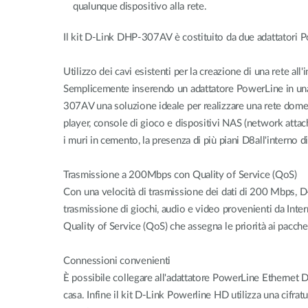
qualunque dispositivo alla rete.
Il kit D-Link DHP-307AV è costituito da due adattatori Pow
Utilizzo dei cavi esistenti per la creazione di una rete all'
Semplicemente inserendo un adattatore PowerLine in una pr
307AV una soluzione ideale per realizzare una rete domest
player, console di gioco e dispositivi NAS (network attache
i muri in cemento, la presenza di più piani D8all'interno di
Trasmissione a 200Mbps con Quality of Service (QoS)
Con una velocità di trasmissione dei dati di 200 Mbps, D-
trasmissione di giochi, audio e video provenienti da Inter
Quality of Service (QoS) che assegna le priorità ai pacchet
Connessioni convenienti
È possibile collegare all'adattatore PowerLine Ethernet D-
casa. Infine il kit D-Link Powerline HD utilizza una cifra