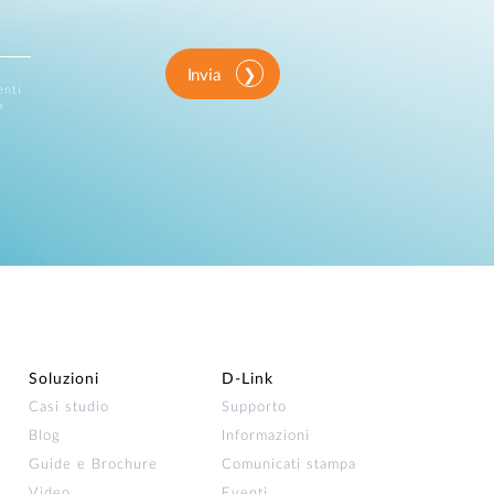
Invia
enti
o
Soluzioni
D‑Link
Casi studio
Supporto
Blog
Informazioni
Guide e Brochure
Comunicati stampa
Video
Eventi