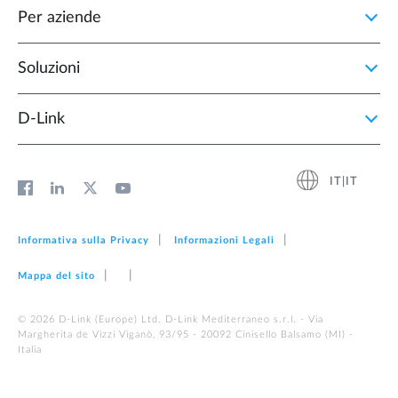
Per aziende
Soluzioni
D‑Link
IT|IT
Informativa sulla Privacy
Informazioni Legali
Mappa del sito
© 2026 D‑Link (Europe) Ltd. D-Link Mediterraneo s.r.l. - Via
Margherita de Vizzi Viganò, 93/95 - 20092 Cinisello Balsamo (MI) -
Italia