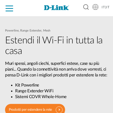
IT|IT
Per privati
Per aziende
Per industrie
Dove Acquistare
Supporto
Risorse
Partner
Powerline, Range Extender, Mesh
Estendi il Wi-Fi in tutta la
casa
Muri spessi, angoli ciechi, superfici estese, case su più
piani... Quando la connettività non arriva dove vorresti, ci
pensa D-Link con i migliori prodotti per estendere la rete:
Kit Powerline
Range Extender WiFi
Sistemi COVR Whole-Home
Prodotti per estendere la rete