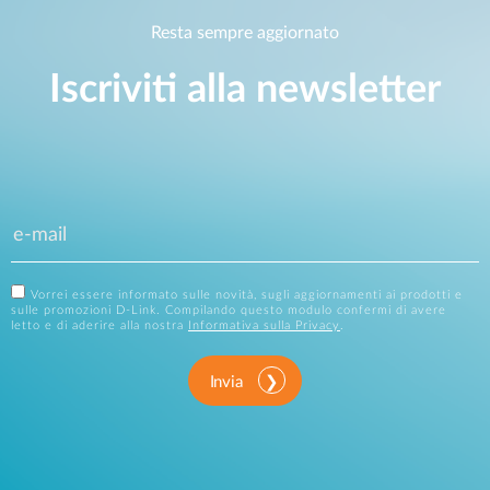
Resta sempre aggiornato
Iscriviti alla newsletter
Vorrei essere informato sulle novità, sugli aggiornamenti ai prodotti e
sulle promozioni D-Link. Compilando questo modulo confermi di avere
letto e di aderire alla nostra
Informativa sulla Privacy
.
Invia