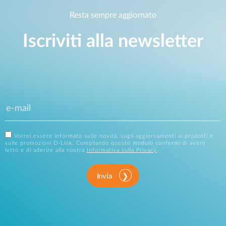
Resta sempre aggiornato
Iscriviti alla newsletter
Vorrei essere informato sulle novità, sugli aggiornamenti ai prodotti e
sulle promozioni D-Link. Compilando questo modulo confermi di avere
letto e di aderire alla nostra
Informativa sulla Privacy
.
Invia