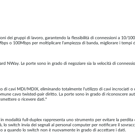
oni dei gruppi di lavoro, garantendo la flessibilità di connessioni a 10/1
ps o 100Mbps per moltiplicare l'ampiezza di banda, migliorare i tempi di 
dard NWay. Le porte sono in grado di negoziare sia la velocità di conness
di cavi MDI/MDIX, eliminando totalmente l'utilizzo di cavi incrociati o 
mune cavo twisted-pair diritto. La porte sono in grado di riconoscere au
asmettere o ricevere dati.º
le in modalità full-duplex rappresenta uno strumento per evitare la perdit
, lo switch invia dei segnali al personal computer per notificare il sovrac
ino a quando lo switch non è nuovamente in grado di accettare i dati.