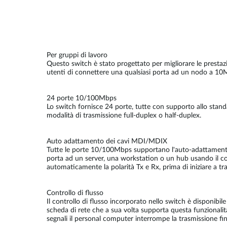
Per gruppi di lavoro
Questo switch è stato progettato per migliorare le prestazi
utenti di connettere una qualsiasi porta ad un nodo a 10Mb
24 porte 10/100Mbps
Lo switch fornisce 24 porte, tutte con supporto allo stan
modalità di trasmissione full-duplex o half-duplex.
Auto adattamento dei cavi MDI/MDIX
Tutte le porte 10/100Mbps supportano l'auto-adattamento 
porta ad un server, una workstation o un hub usando il co
automaticamente la polarità Tx e Rx, prima di iniziare a tr
Controllo di flusso
Il controllo di flusso incorporato nello switch è disponibi
scheda di rete che a sua volta supporta questa funzionalità
segnali il personal computer interrompe la trasmissione f