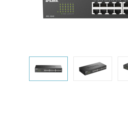
Switches
Switches
non gestiti
Switches
PoE
Accessori
Gestione
Dove
Comprare
Media
Gestione
Convertitori
Network in
Cloud
Fibra Attiva
Network
Direct
Controllers
Attach
Cables
Adattatori
PoE