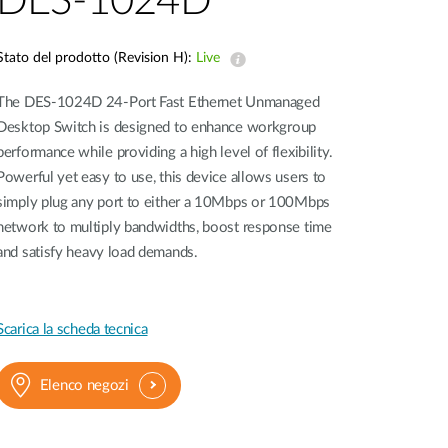
DES-1024D
Videosorveglianza
cittadina
Stato del prodotto (Revision H):
Live
Smart
The DES-1024D 24-Port Fast Ethernet Unmanaged
Building
Desktop Switch is designed to enhance workgroup
Smart Pole
performance while providing a high level of flexibility.
Powerful yet easy to use, this device allows users to
simply plug any port to either a 10Mbps or 100Mbps
network to multiply bandwidths, boost response time
and satisfy heavy load demands.
Scarica la scheda tecnica
Elenco negozi