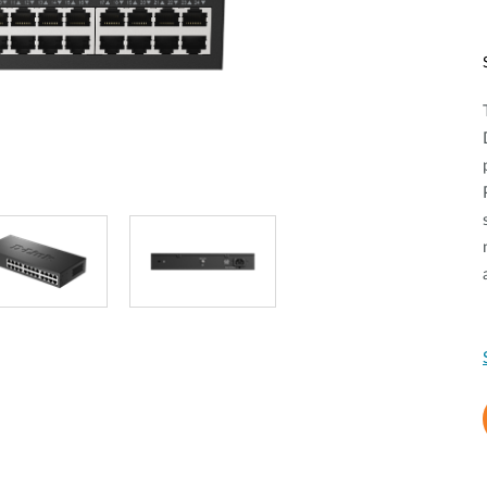
Reti a bordo
veicolo