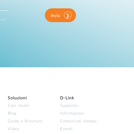
Invia
enti
o
Soluzioni
D‑Link
Casi studio
Supporto
Blog
Informazioni
Guide e Brochure
Comunicati stampa
Video
Eventi