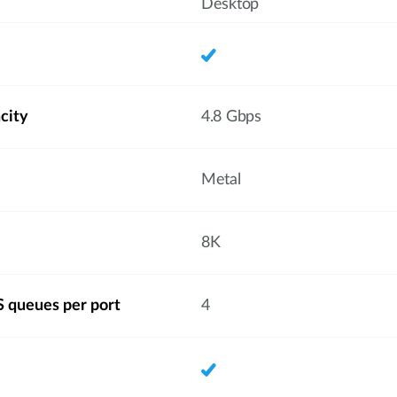
Desktop
city
4.8 Gbps
Metal
8K
 queues per port
4