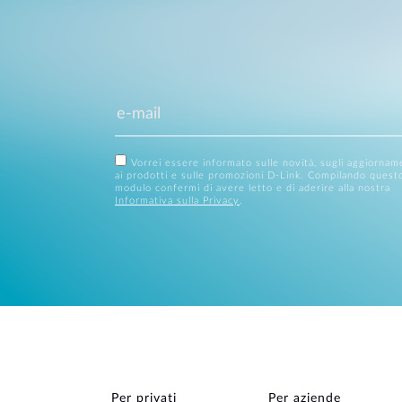
Vorrei essere informato sulle novità, sugli aggiornam
ai prodotti e sulle promozioni D-Link. Compilando quest
modulo confermi di avere letto e di aderire alla nostra
Informativa sulla Privacy
.
Per privati
Per aziende