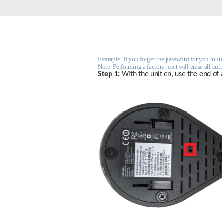
Switches
Switches
non gestiti
Switches
PoE
Example: If you forget the password for you router’
Note: Performing a factory reset will erase all cu
Step 1:
 With the unit on, use the end of 
Accessori
Gestione
Dove
Comprare
Media
Gestione
Convertitori
Network in
Cloud
Fibra Attiva
Network
Direct
Controllers
Attach
Cables
Adattatori
PoE