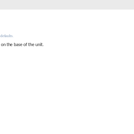
Videosorveglianza
cittadina
Smart
Building
defaults. 
Smart Pole
 on the base of the unit.