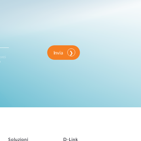
Invia
enti
o
Soluzioni
D‑Link