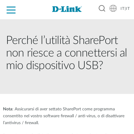
IT|IT
Per privati
Per aziende
Per industrie
Dove Acquistare
Supporto
Risorse
Partner
Perché l’utilità SharePort
non riesce a connettersi al
mio dispositivo USB?
Nota
: Assicurarsi di aver settato SharePort come programma
consentito nel vostro software firewall / anti-virus, o di disattivare
l’antivirus / firewall.