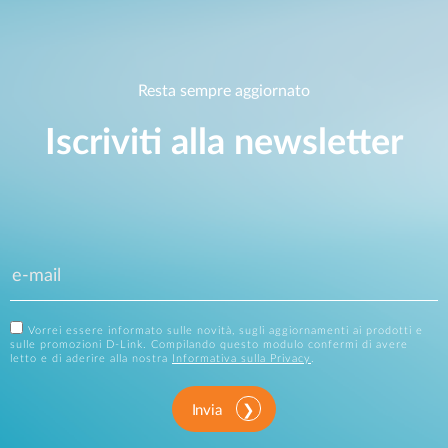
Resta sempre aggiornato
Iscriviti alla newsletter
Vorrei essere informato sulle novità, sugli aggiornamenti ai prodotti e
sulle promozioni D-Link. Compilando questo modulo confermi di avere
letto e di aderire alla nostra
Informativa sulla Privacy
.
Invia