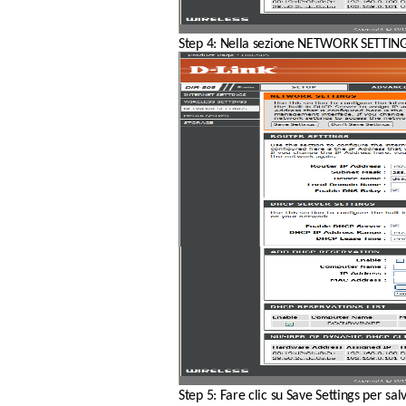
Step 4: Nella sezione NETWORK SETTINGS, 
Step 5: Fare clic su Save Settings per sal