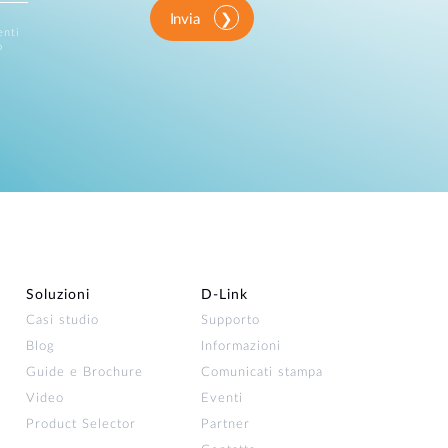
Invia
enti
o
Soluzioni
D‑Link
Casi studio
Supporto
Blog
Informazioni
Guide e Brochure
Comunicati stampa
Video
Eventi
Product Selector
Partner