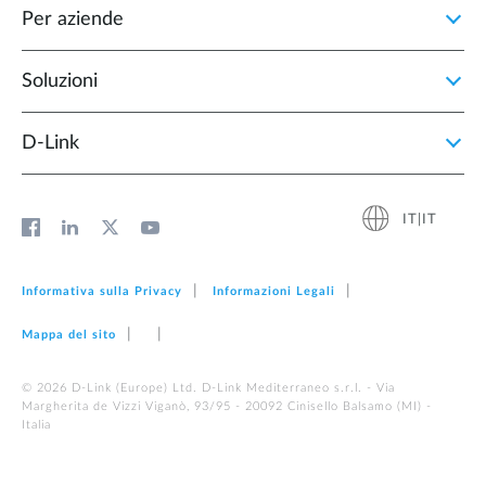
Per aziende
Soluzioni
D‑Link
IT|IT
Informativa sulla Privacy
Informazioni Legali
Mappa del sito
© 2026 D‑Link (Europe) Ltd. D-Link Mediterraneo s.r.l. - Via
Margherita de Vizzi Viganò, 93/95 - 20092 Cinisello Balsamo (MI) -
Italia