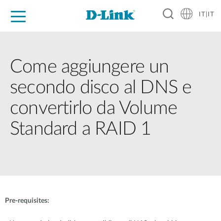
IT|IT
Per privati
Per aziende
Per industrie
Dove Acquistare
Supporto
Risorse
Partner
Come aggiungere un
secondo disco al DNS e
convertirlo da Volume
Standard a RAID 1
Pre-requisites: