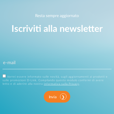
Resta sempre aggiornato
Iscriviti alla newsletter
Vorrei essere informato sulle novità, sugli aggiornamenti ai prodotti e
sulle promozioni D-Link. Compilando questo modulo confermi di avere
letto e di aderire alla nostra
Informativa sulla Privacy
.
Invia