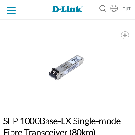
IT|IT
Per privati
Per aziende
Per industrie
Dove Acquistare
Supporto
Risorse
Partner
SFP 1000Base-LX Single-mode
Fibre Transceiver (80km)