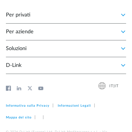
Per privati
Per aziende
Soluzioni
D‑Link
IT|IT
Informativa sulla Privacy
Informazioni Legali
Mappa del sito
© 2026 D‑Link (Europe) Ltd. D-Link Mediterraneo s.r.l. - Via