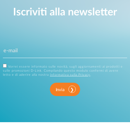
Iscriviti alla newsletter
Vorrei essere informato sulle novità, sugli aggiornamenti ai prodotti e
sulle promozioni D-Link. Compilando questo modulo confermi di avere
letto e di aderire alla nostra
Informativa sulla Privacy
.
Invia