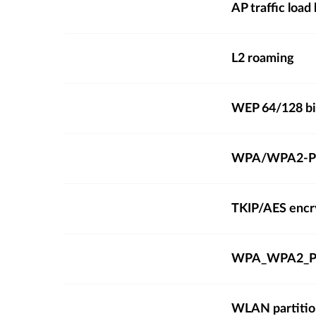
AP traffic load
L2 roaming
WEP 64/128 bi
WPA/WPA2-Per
TKIP/AES encr
WPA_WPA2_P
WLAN partitio