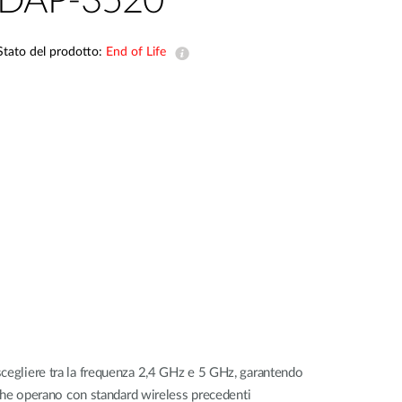
DAP-3520
Videosorveglianza
cittadina
Stato del prodotto:
End of Life
Smart
Building
Smart Pole
scegliere tra la frequenza 2,4 GHz e 5 GHz, garantendo
i che operano con standard wireless precedenti