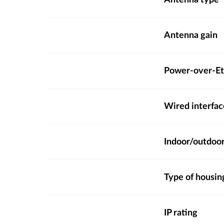
Antenna type
Antenna gain
Power-over-Et
Wired interfac
Indoor/outdoo
Type of housin
IP rating