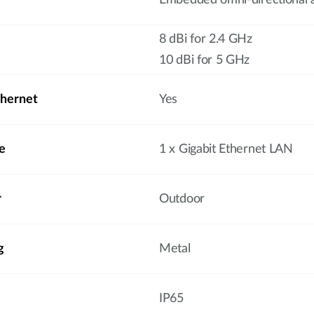
Embedded omni-directional 
8 dBi for 2.4 GHz
10 dBi for 5 GHz
hernet
Yes
e
1 x Gigabit Ethernet LAN
r
Outdoor
g
Metal
IP65