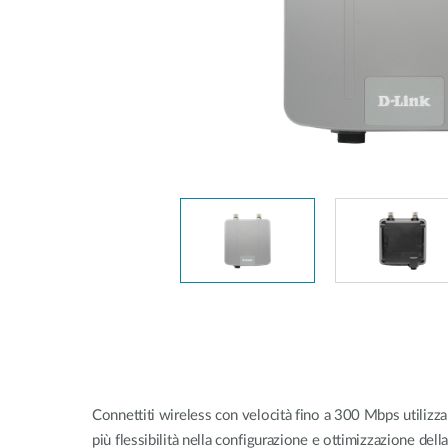
Switches
Switches
non gestiti
Switches
PoE
Accessori
Gestione
Dove
Comprare
Media
Gestione
Convertitori
Network in
Cloud
Fibra Attiva
Network
Direct
Controllers
Attach
Cables
Adattatori
PoE
Connettiti wireless con velocità fino a 300 Mbps utilizz
più flessibilità nella configurazione e ottimizzazione de