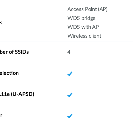
Access Point (AP)
WDS bridge
s
WDS with AP
Wireless client
er of SSIDs
4
election
11e (U-APSD)
r