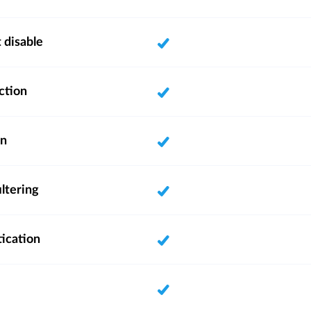
 disable
ction
on
ltering
ication