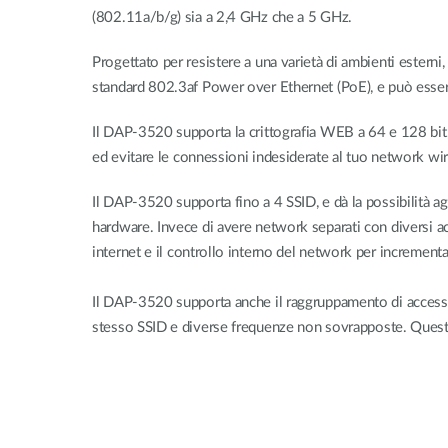
(802.11a/b/g) sia a 2,4 GHz che a 5 GHz.
Progettato per resistere a una varietà di ambienti estern
standard 802.3af Power over Ethernet (PoE), e può essere 
Il DAP-3520 supporta la crittografia WEB a 64 e 128 bit, 
ed evitare le connessioni indesiderate al tuo network wir
Il DAP-3520 supporta fino a 4 SSID, e dà la possibilità agl
hardware. Invece di avere network separati con diversi ac
internet e il controllo interno del network per incrementar
Il DAP-3520 supporta anche il raggruppamento di access poi
stesso SSID e diverse frequenze non sovrapposte. Questo 