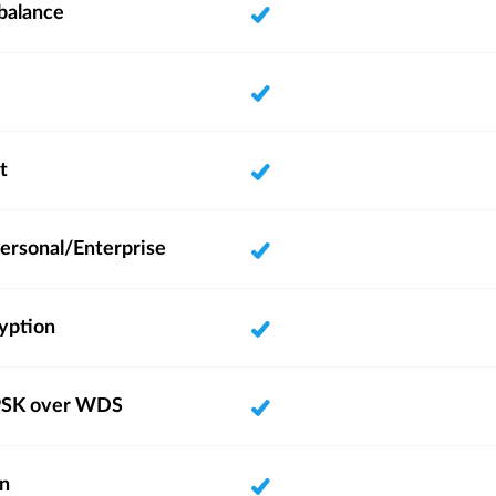
 balance
t
sonal/Enterprise
yption
SK over WDS
n