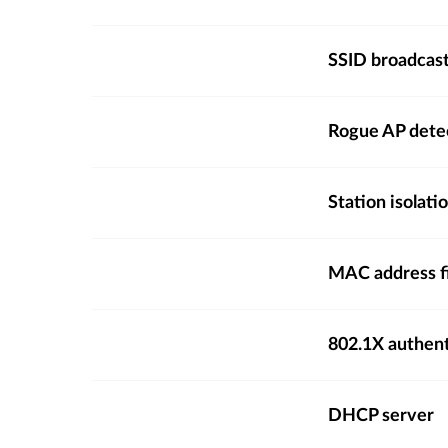
SSID broadcast
Rogue AP dete
Station isolati
MAC address fi
802.1X authent
DHCP server