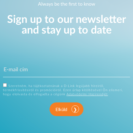
Always be the first to know
Sign up to our newsletter
and stay up to date
Szeretném, ha tájékoztatnának a D-Link legújabb híreiről,
termékfrissítésiről és promócióiról. Ezen űrlap kitöltésével Ön elismeri,
hogy elolvasta és elfogadta a cégünk
Adatvédelmi Házirendjét
.
Elküld