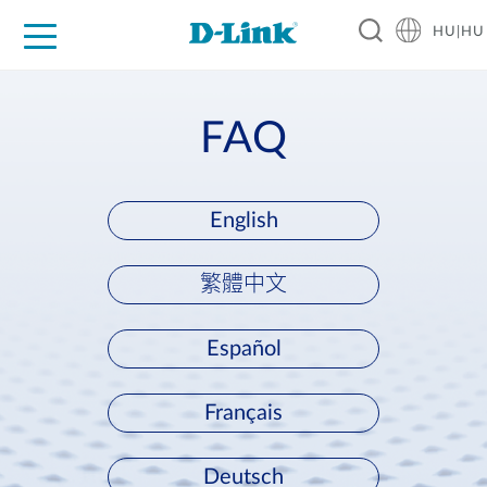
HU|HU
Otthoni Megoldások
Üzleti Megoldások
Ipar
Támogatás
Resources
Partnerek
FAQ
English
繁體中文
Español
Français
Deutsch