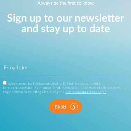
Always be the first to know
Sign up to our newsletter
and stay up to date
Szeretném, ha tájékoztatnának a D-Link legújabb híreiről,
termékfrissítésiről és promócióiról. Ezen űrlap kitöltésével Ön elismeri,
hogy elolvasta és elfogadta a cégünk
Adatvédelmi Házirendjét
.
Elküld