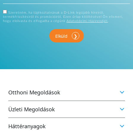
Szeretném, ha tájékoztatnának a D-Link legújabb híreiről,
termékfrissítésiről és promócióiról. Ezen űrlap kitöltésével Ön elismeri,
hogy elolvasta és elfogadta a cégünk
Adatvédelmi Házirendjét
.
Elküld
Otthoni Megoldások
Üzleti Megoldások
Háttéranyagok