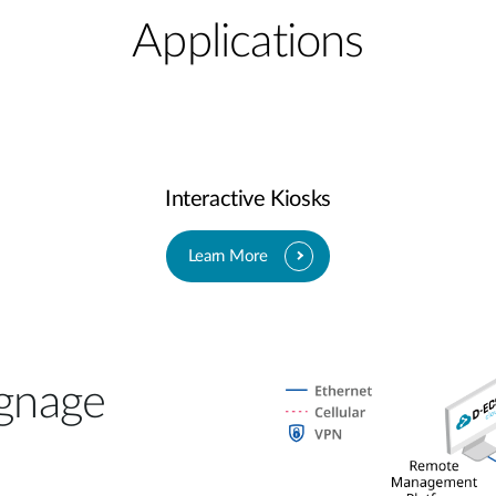
Applications
Interactive Kiosks
Learn More
gnage​