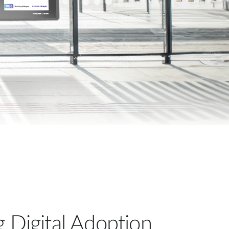
automatizálás
Okos
oszlopok
g Digital Adoption