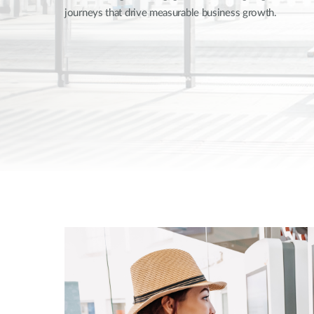
Nem
journeys that drive measurable business growth.
managelhető
Switchek
PoE Switch
Kiegészítők
Management
Hol
kapható
Media
Cloud
konverter
hálózati
management
Akzív optika
Hálózati
DAC kábel
vezérlő
PoE Adapter