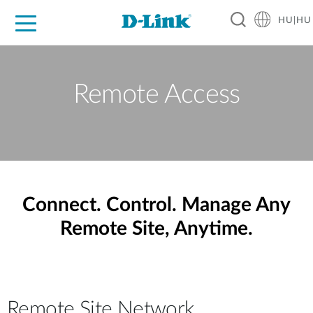
HU|HU
Otthoni Megoldások
Üzleti Megoldások
Ipar
Támogatás
Resources
Partnerek
Remote Access
Connect. Control. Manage Any
Remote Site, Anytime.
Remote Site Network