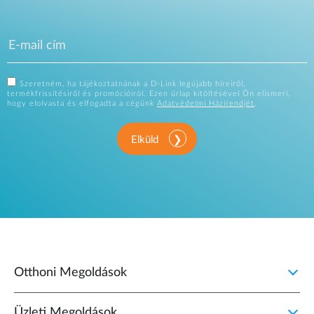
Szeretném, ha tájékoztatnának a D-Link legújabb híreiről,
termékfrissítésiről és promócióiról. Ezen űrlap kitöltésével Ön elismeri,
hogy elolvasta és elfogadta a cégünk
Adatvédelmi Házirendjét
.
Elküld
Otthoni Megoldások
Üzleti Megoldások