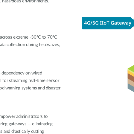
d, hazardous environments.
across extreme -30°C to 70°C
ata collection during heatwaves,
e dependency on wired
el for streaming real-time sensor
lood warning systems and disaster
mpower administrators to
oring gateways — eliminating
 and drastically cutting