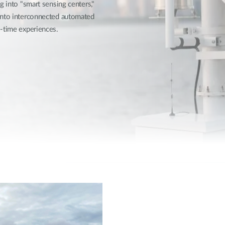
g into "smart sensing centers,"
 into interconnected automated
l-time experiences.