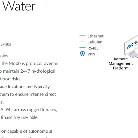
a Water
RS-485)
asins
ia the Modbus protocol over an
o maintain 24/7 hydrological
flood risks.
de locations are typically
 them to endure intense direct
s.
r ADSL) across rugged terrains,
 financially unviable.
ution capable of autonomous