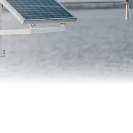
automatizálás
Okos
oszlopok