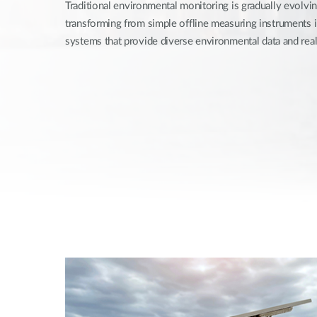
Traditional environmental monitoring is gradually evolvin
Nem
managelhető
transforming from simple offline measuring instruments
Switchek
systems that provide diverse environmental data and rea
PoE Switch
Kiegészítők
Management
Hol
kapható
Media
Cloud
konverter
hálózati
management
Akzív optika
Hálózati
DAC kábel
vezérlő
PoE Adapter