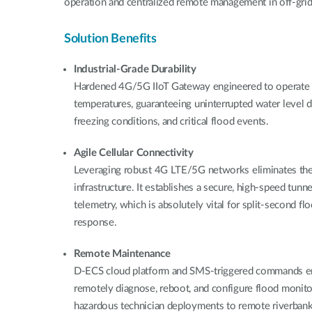
operation and centralized remote management in off-gri
Solution Benefits
Industrial-Grade Durability
Hardened 4G/5G IIoT Gateway engineered to operate 
temperatures, guaranteeing uninterrupted water level d
freezing conditions, and critical flood events.
Agile Cellular Connectivity
Leveraging robust 4G LTE/5G networks eliminates th
infrastructure. It establishes a secure, high-speed tunn
telemetry, which is absolutely vital for split-second f
response.
Remote Maintenance
D-ECS cloud platform and SMS-triggered commands e
remotely diagnose, reboot, and configure flood monit
hazardous technician deployments to remote riverbanks