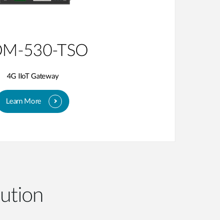
M-530-TSO
4G IIoT Gateway
Learn More
ution