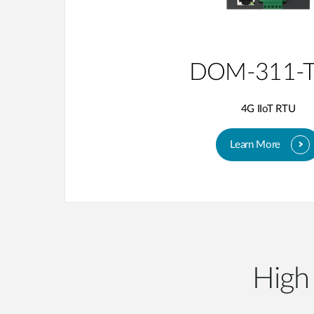
DOM-311-
4G IIoT RTU
Learn More
High