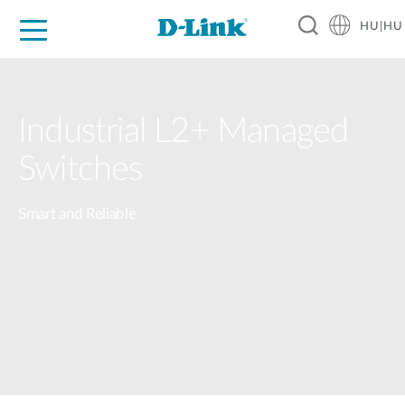
HU|HU
Otthoni Megoldások
Üzleti Megoldások
Ipar
Támogatás
Resources
Partnerek
Industrial L2+ Managed
Switches
Smart and Reliable