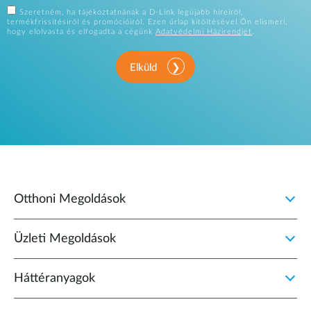
Szeretném, ha tájékoztatnának a D-Link legújabb híreiről,
termékfrissítésiről és promócióiról. Ezen űrlap kitöltésével Ön elismeri,
hogy elolvasta és elfogadta a cégünk
Adatvédelmi Házirendjét
.
Elküld
Otthoni Megoldások
Üzleti Megoldások
Háttéranyagok