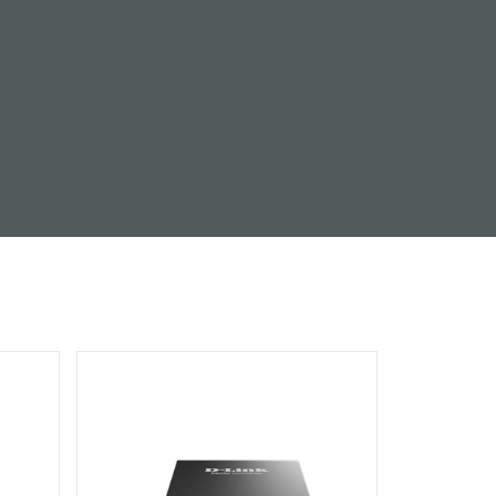
automatizálás
Okos
oszlopok