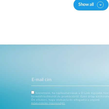
Show all
Szeretném, ha tájékoztatnának a D-Link legújabb hírei
termékfrissítésiről és promócióiról. Ezen űrlap kitöltésé
Ön elismeri, hogy elolvasta és elfogadta a cégünk
Adatvédelmi Házirendjét
.