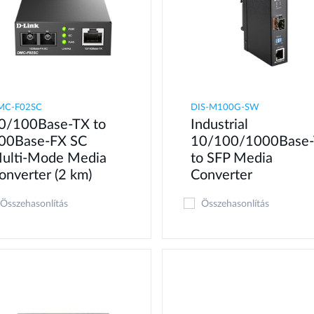
MC-F02SC
DIS-M100G-SW
0/100Base-TX to
Industrial
00Base-FX SC
10/100/1000Base-
ulti-Mode Media
to SFP Media
onverter (2 km)
Converter
Összehasonlítás
Összehasonlítás