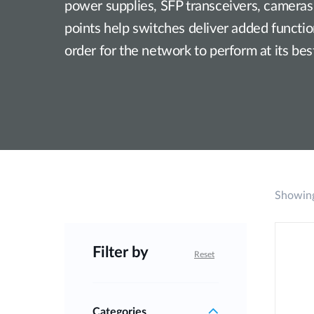
power supplies, SFP transceivers, cameras
Nem
managelhető
points help switches deliver added functiona
Switchek
order for the network to perform at its bes
PoE Switch
Kiegészítők
Management
Hol
kapható
Media
Cloud
konverter
hálózati
management
Akzív optika
Hálózati
DAC kábel
vezérlő
Showing
PoE Adapter
Filter by
Reset
Categories