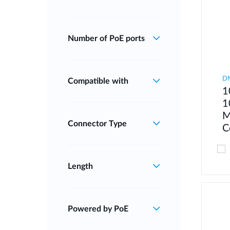
Number of PoE ports
D
Compatible with
1
1
M
Connector Type
C
Length
Powered by PoE