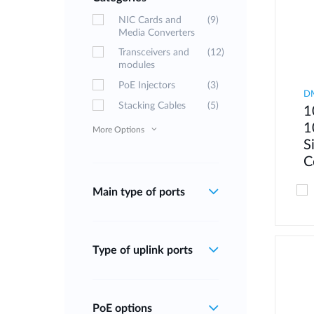
NIC Cards and
(9)
Media Converters
Transceivers and
(12)
modules
PoE Injectors
(3)
D
Stacking Cables
(5)
1
1
More Options
S
C
Main type of ports
Type of uplink ports
PoE options