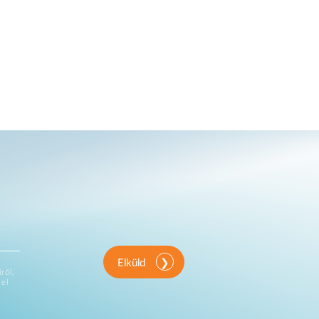
Elküld
ről,
vel