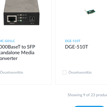
MC-G01LC
DGE-510T
000BaseT to SFP
DGE-510T
tandalone Media
onverter
Összehasonlítás
Összehasonlítás
Showing 9 of 23 produ