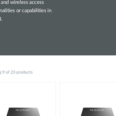
 and wireless access
lities or capabilities in
t.
 9 of 23 products