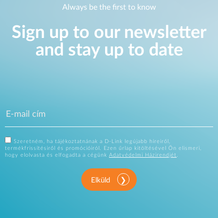
Always be the first to know
Sign up to our newsletter
and stay up to date
Szeretném, ha tájékoztatnának a D-Link legújabb híreiről,
termékfrissítésiről és promócióiról. Ezen űrlap kitöltésével Ön elismeri,
hogy elolvasta és elfogadta a cégünk
Adatvédelmi Házirendjét
.
Elküld