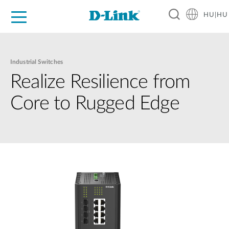
HU|HU
Otthoni Megoldások
Üzleti Megoldások
Ipar
Támogatás
Resources
Partnerek
Industrial Switches
Realize Resilience from
Core to Rugged Edge