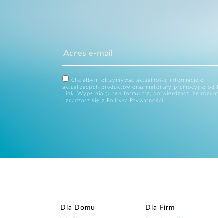
Chciałbym otrzymywać aktualności, informacje o
aktualizacjach produktów oraz materiały promocyjne od 
Link. Wypełniając ten formularz, potwierdzasz, że rozum
i zgadzasz się z
Polityką Prywatności
.
Dla Domu
Dla Firm