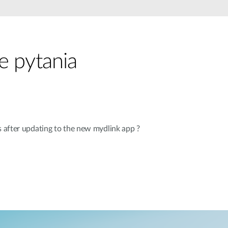
Łączność w
pojazdach
e pytania
 after updating to the new mydlink app ?