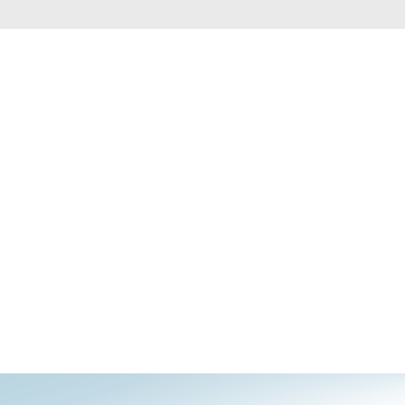
Monitoring
miejski
Automatyzacja
budynków
Inteligentne
słupy
miejskie