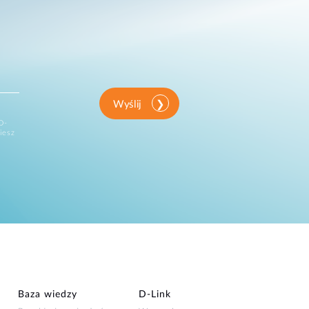
Wyślij
D-
iesz
Baza wiedzy
D‑Link