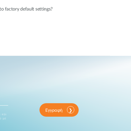
o factory default settings?
Εγγραφή
 και
ώ με