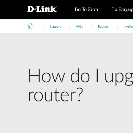
Για Το Σπιτι
Για Επιχει
Support
FAQs
Routers
mydlin
How do I upg
router?