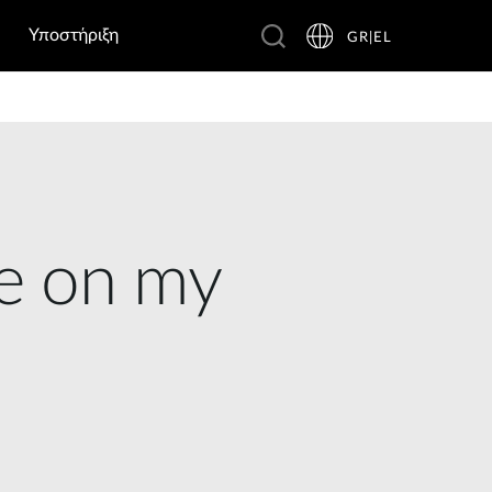
Υποστήριξη
GR|EL
e on my