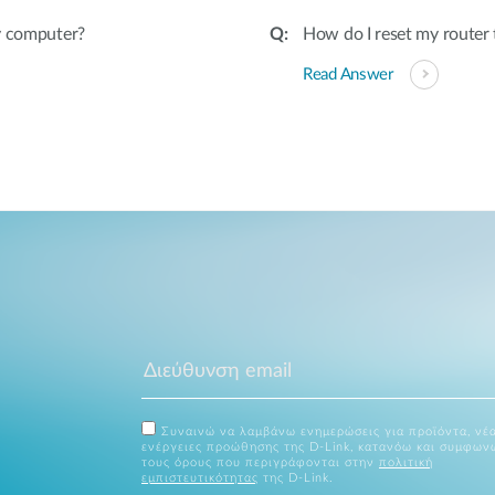
y computer?
How do I reset my router t
Read Answer
Συναινώ να λαμβάνω ενημερώσεις για προϊόντα, νέα
ενέργειες προώθησης της D-Link, κατανόω και συμφων
τους όρους που περιγράφονται στην
πολιτική
εμπιστευτικότητας
της D-Link.