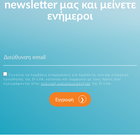
newsletter μας και μείνετε
ενήμεροι
Συναινώ να λαμβάνω ενημερώσεις για προϊόντα, νέα και ενέργειες
προώθησης της D-Link, κατανόω και συμφωνώ με τους όρους που
περιγράφονται στην
πολιτική εμπιστευτικότητας
της D-Link.
Εγγραφή