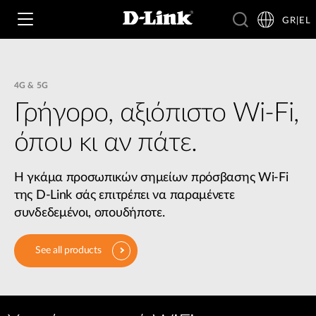
GR|EL
4G & 5G
Wi‑Fi
Γρήγορο, αξιόπιστο Wi-Fi,
όπου κι αν πάτε.
4G & 5G
Switching
Η γκάμα προσωπικών σημείων πρόσβασης Wi-Fi
Δικτυακές Κάμερες
Wireless
της D-Link σάς επιτρέπει να παραμένετε
4G/5G M2M
συνδεδεμένοι, οπουδήποτε.
Έξυπνο Σπίτι
Business Routers
D-ECS
Brochures and Guides
See all products
Switches
Nuclias
Για Επιχειρήσεις
Case Studies
Accessories
IP Surveillance