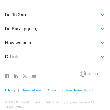
Για Το Σπιτι
Για Επιχειρησεις
How we help
D‑Link
GR|EL
Privacy
Terms of use
Sitemap
Newsletter Sign‑Up
© 2026 D‑Link (Europe) Ltd. D-Link Hellas, Μιχαλακοπούλου 38,
11528, Αθήνα