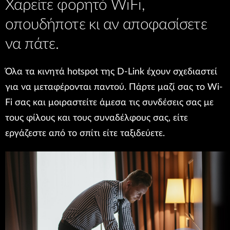
Χαρείτε φορητό WiFi,
Accessories
Videos
Υποστήριξη
οπουδήποτε κι αν αποφασίσετε
mydlink
Accessories
Blog
να πάτε.
Tech Alerts
Σημεία Πώλησης
Σημεία Πώλησης
Όλα τα κινητά hotspot της D-Link έχουν σχεδιαστεί
FAQs
για να μεταφέρονται παντού. Πάρτε μαζί σας το Wi-
Fi σας και μοιραστείτε άμεσα τις συνδέσεις σας με
Warranty
τους φίλους και τους συναδέλφους σας, είτε
εργάζεστε από το σπίτι είτε ταξιδεύετε.
Contact
Support Portal