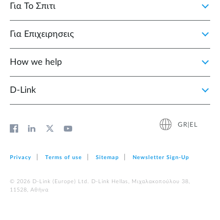
Για Το Σπιτι
Για Επιχειρησεις
How we help
D‑Link
GR|EL
Privacy
Terms of use
Sitemap
Newsletter Sign‑Up
© 2026 D‑Link (Europe) Ltd. D-Link Hellas, Μιχαλακοπούλου 38,
11528, Αθήνα