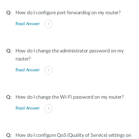
Accessories
Videos
Υποστήριξη
How do I configure port forwarding on my router?
mydlink
Accessories
Blog
Read Answer
Tech Alerts
Σημεία Πώλησης
Σημεία Πώλησης
FAQs
How do I change the administrator password on my
router?
Warranty
Read Answer
Contact
How do I change the Wi-Fi password on my router?
Support Portal
Read Answer
How do I configure QoS (Quality of Service) settings on