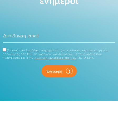
ενήμεροι
Συναινώ να λαμβάνω ενημερώσεις για προϊόντα, νέα και ενέργειες
προώθησης της D-Link, κατανόω και συμφωνώ με τους όρους που
περιγράφονται στην
πολιτική εμπιστευτικότητας
της D-Link.
Εγγραφή