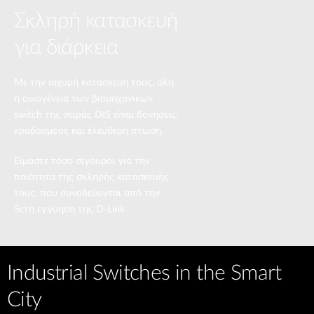
Σκληρή κατασκευή
για διάρκεια
Με την ισχυρή κατασκευή τους, όλη
η οικογένεια των βιομηχανικών
switch της σειράς DIS είναι δονήσεις,
κραδασμούς και ελεύθερη πτώση.
Είμαστε τόσο σίγουροι για την
ποιότητα της σκληρής κατασκευής
τους, που συνοδεύονται από την
5ετή εγγύηση της D-Link
Industrial Switches in the Smart
City