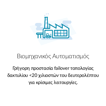
Accessories
Videos
Υποστήριξη
mydlink
Accessories
Blog
Tech Alerts
Σημεία Πώλησης
Σημεία Πώλησης
FAQs
Warranty
Βιομηχανικός Αυτοματισμός
Contact
Γρήγορη προστασία failover τοπολογίας
δακτυλίου <20 χιλιοστών του δευτερολέπτου
Support Portal
για κρίσιμες λειτουργίες.