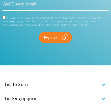
Συναινώ να λαμβάνω ενημερώσεις για προϊόντα, νέα και ενέργειες
προώθησης της D-Link, κατανόω και συμφωνώ με τους όρους που
περιγράφονται στην
πολιτική εμπιστευτικότητας
της D-Link.
Εγγραφή
Για Το Σπιτι
Για Επιχειρησεις