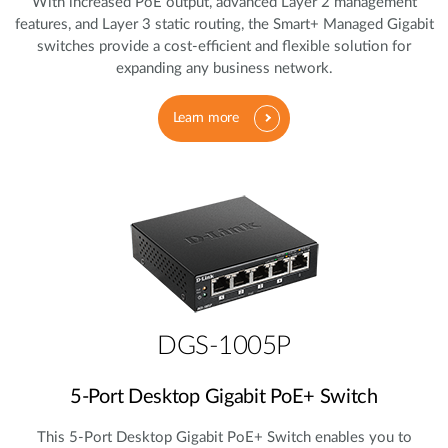
With increased PoE output, advanced Layer 2 management
features, and Layer 3 static routing, the Smart+ Managed Gigabit
switches provide a cost‑efficient and flexible solution for
expanding any business network.
Learn more
DGS-1005P
5‑Port Desktop Gigabit PoE+ Switch
This 5‑Port Desktop Gigabit PoE+ Switch enables you to