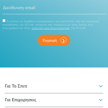
Συναινώ να λαμβάνω ενημερώσεις για προϊόντα, νέα και ενέργειες
προώθησης της D-Link, κατανόω και συμφωνώ με τους όρους που
περιγράφονται στην
πολιτική εμπιστευτικότητας
της D-Link.
Εγγραφή
Για Το Σπιτι
Για Επιχειρησεις