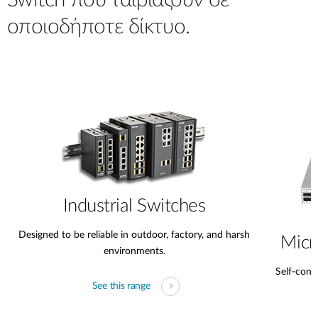
Switch που ταιριάζουν σε
Accessories
Videos
Υποστήριξη
οποιοδήποτε δίκτυο.
mydlink
Accessories
Blog
Tech Alerts
Σημεία Πώλησης
Σημεία Πώλησης
FAQs
Warranty
Contact
Industrial Switches
Support Portal
Designed to be reliable in outdoor, factory, and harsh
Micr
environments.
Self-conta
See this range
s