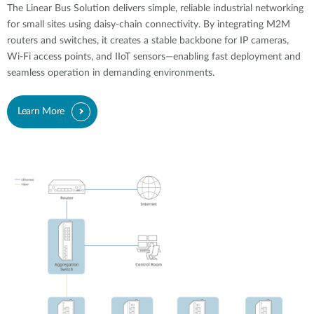
Accessories
Videos
The Linear Bus Solution delivers simple, reliable industrial networking
Υποστήριξη
for small sites using daisy-chain connectivity. By integrating M2M
mydlink
Accessories
routers and switches, it creates a stable backbone for IP cameras,
Blog
Wi-Fi access points, and IIoT sensors—enabling fast deployment and
Tech Alerts
Σημεία Πώλησης
seamless operation in demanding environments.
Σημεία Πώλησης
FAQs
Learn More
Warranty
Contact
Support Portal