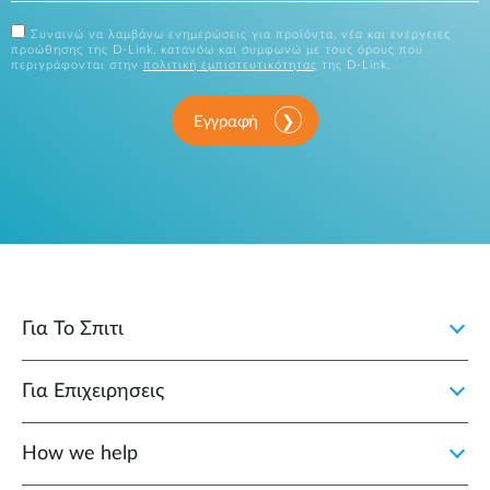
Συναινώ να λαμβάνω ενημερώσεις για προϊόντα, νέα και ενέργειες
προώθησης της D-Link, κατανόω και συμφωνώ με τους όρους που
περιγράφονται στην
πολιτική εμπιστευτικότητας
της D-Link.
Εγγραφή
Για Το Σπιτι
Για Επιχειρησεις
How we help