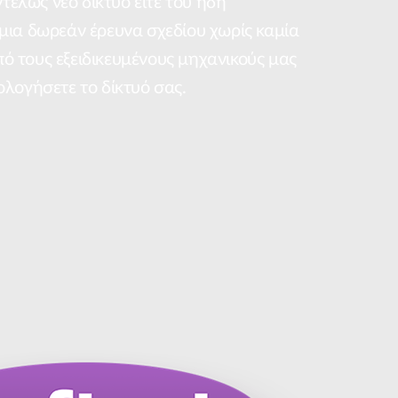
ντελώς νέο δίκτυο είτε του ήδη
μια δωρεάν έρευνα σχεδίου χωρίς καμία
 τους εξειδικευμένους μηχανικούς μας
ολογήσετε το δίκτυό σας.