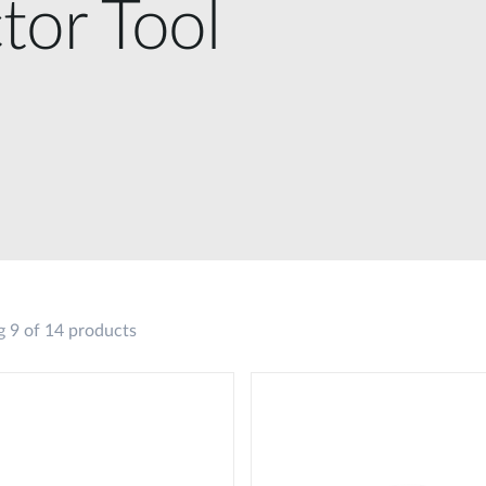
tor Tool
 9 of 14 products