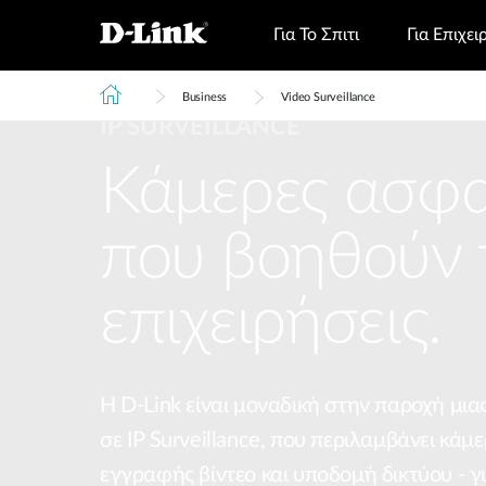
Για Το Σπιτι
Για Επιχει
Business
Video Surveillance
IP SURVEILLANCE
Κάμερες ασφα
που βοηθούν 
Switching
Wireless
B
επιχειρήσεις.
Η D-Link είναι μοναδική στην παροχή μι
σε IP Surveillance, που περιλαμβάνει κάμ
εγγραφής βίντεο και υποδομή δικτύου - γ