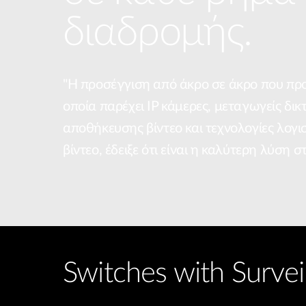
διαδρομής.
"Η προσέγγιση από άκρο σε άκρο που προ
οποία παρέχει IP κάμερες, μεταγωγείς δικ
αποθήκευσης βίντεο και τεχνολογίες λογισ
βίντεο, έδειξε ότι είναι η καλύτερη λύση 
Switches with Survei