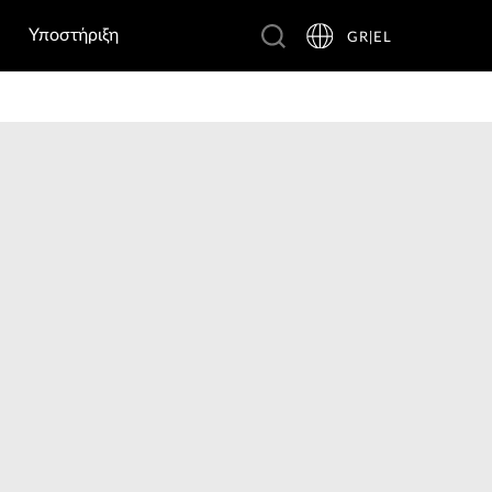
Υποστήριξη
GR|EL
lance
Accessories
Σημεία Πώλησης