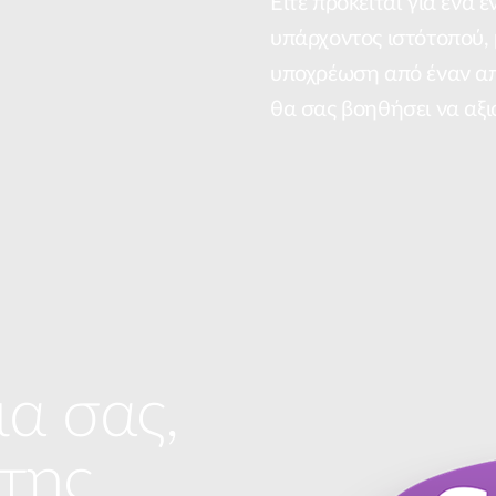
Είτε πρόκειται για ένα ε
υπάρχοντος ιστότοπού, 
υποχρέωση από έναν από
θα σας βοηθήσει να αξι
ια σας,
 της