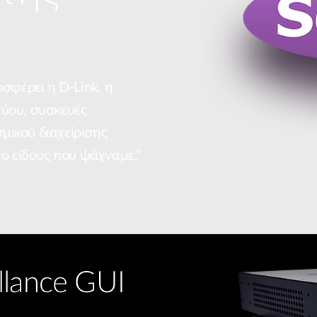
σφέρει η D-Link, η
τύου, συσκευές
μικού διαχείρισης
στο είδους που ψάχναμε.”
llance GUI