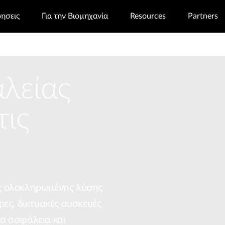
ρησεις
Για την Βιομηχανία
Resources
Partners
λείας
τις
usiness Routers
Nuclias
IP Surveil
ας ολοκληρωμένης λύσης
ερες, δικτυακές συσκευές
ια ασφάλεια και