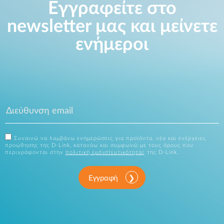
Εγγραφείτε στο
newsletter μας και μείνετε
ενήμεροι
Συναινώ να λαμβάνω ενημερώσεις για προϊόντα, νέα και ενέργειες
προώθησης της D-Link, κατανόω και συμφωνώ με τους όρους που
περιγράφονται στην
πολιτική εμπιστευτικότητας
της D-Link.
Εγγραφή