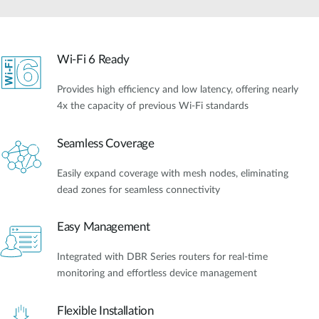
Accessories
Videos
Υποστήριξη
mydlink
Accessories
Blog
Wi-Fi 6 Ready
Tech Alerts
Σημεία Πώλησης
Σημεία Πώλησης
Provides high efficiency and low latency, offering nearly
FAQs
4x the capacity of previous Wi-Fi standards
Seamless Coverage
Warranty
Easily expand coverage with mesh nodes, eliminating
Contact
dead zones for seamless connectivity
Easy Management
Support Portal
Integrated with DBR Series routers for real-time
monitoring and effortless device management
Flexible Installation