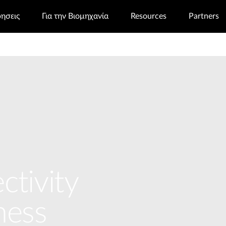
ρησεις
Για την Βιομηχανία
Resources
Partners
ctivity
ness