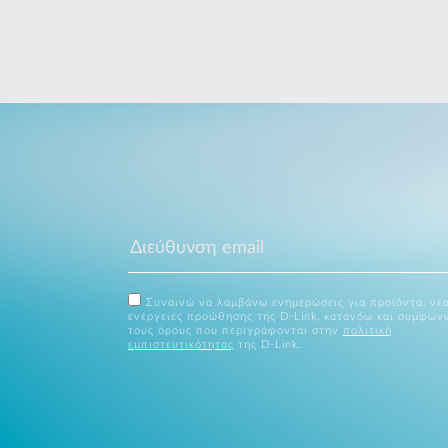
Συναινώ να λαμβάνω ενημερώσεις για προϊόντα, νέα
ενέργειες προώθησης της D-Link, κατανόω και συμφων
τους όρους που περιγράφονται στην
πολιτική
εμπιστευτικότητας
της D-Link.