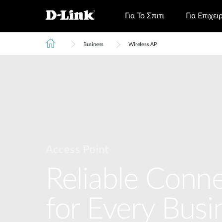
Για Το Σπιτι
Για Επιχει
Business
Wireless AP
Access Point
Reliable Conne
for Every Busi