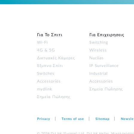
Για Το Σπιτι
Για Επιχειρησεις
Wi‑Fi
Switching
4G & 5G
Wireless
Δικτυακές Κάμερες
Nuclias
Έξυπνο Σπίτι
IP Surveillance
Switches
Industrial
Accessories
Accessories
mydlink
Σημεία Πώλησης
Σημεία Πώλησης
Privacy
Terms of use
Sitemap
Newsle
© 2026 D‑Link (Europe) Ltd. D-Link Hellas, Μιχαλακοπο