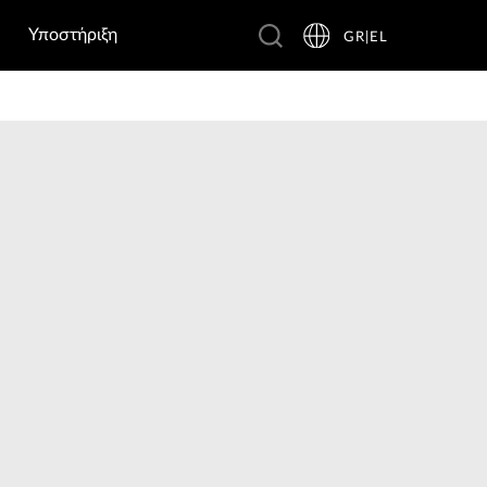
Υποστήριξη
GR|EL