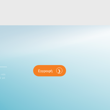
Εγγραφή
 και
ώ με