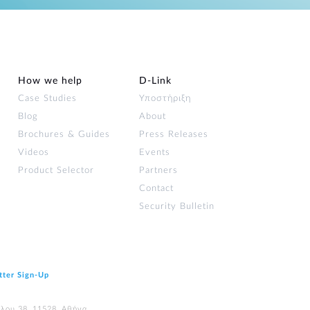
How we help
D‑Link
Case Studies
Υποστήριξη
Blog
About
Brochures & Guides
Press Releases
Videos
Events
Product Selector
Partners
Contact
Security Bulletin
tter Sign‑Up
ύλου 38, 11528, Αθήνα