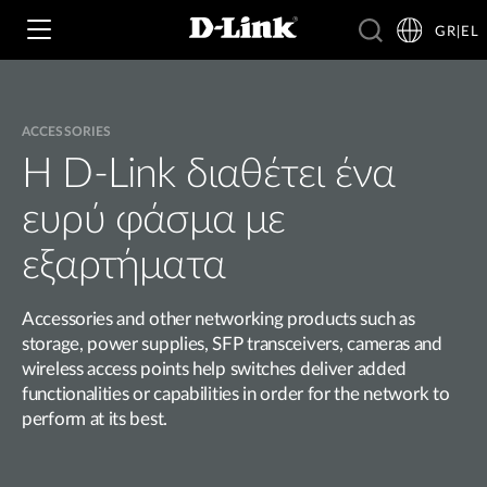
GR|EL
ACCESSORIES
Wi‑Fi
Η D-Link διαθέτει ένα
ευρύ φάσμα με
4G & 5G
Switching
εξαρτήματα
Δικτυακές Κάμερες
Wireless
4G/5G M2M
Accessories and other networking products such as
storage, power supplies, SFP transceivers, cameras and
Έξυπνο Σπίτι
Business Routers
D-ECS
wireless access points help switches deliver added
Brochures and Guides
functionalities or capabilities in order for the network to
Switches
Nuclias
perform at its best.
Για Επιχειρήσεις
Case Studies
Accessories
IP Surveillance