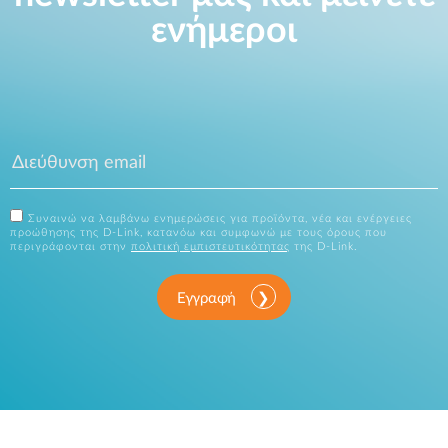
ενήμεροι
Συναινώ να λαμβάνω ενημερώσεις για προϊόντα, νέα και ενέργειες
προώθησης της D-Link, κατανόω και συμφωνώ με τους όρους που
περιγράφονται στην
πολιτική εμπιστευτικότητας
της D-Link.
Εγγραφή