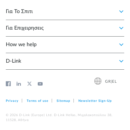
Για Το Σπιτι
Για Επιχειρησεις
How we help
D‑Link
GR|EL
Privacy
Terms of use
Sitemap
Newsletter Sign‑Up
© 2026 D‑Link (Europe) Ltd. D-Link Hellas, Μιχαλακοπούλου 38,
11528, Αθήνα