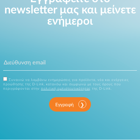
newsletter μας και μείνετε
ενήμεροι
Συναινώ να λαμβάνω ενημερώσεις για προϊόντα, νέα και ενέργειες
προώθησης της D-Link, κατανόω και συμφωνώ με τους όρους που
περιγράφονται στην
πολιτική εμπιστευτικότητας
της D-Link.
Εγγραφή