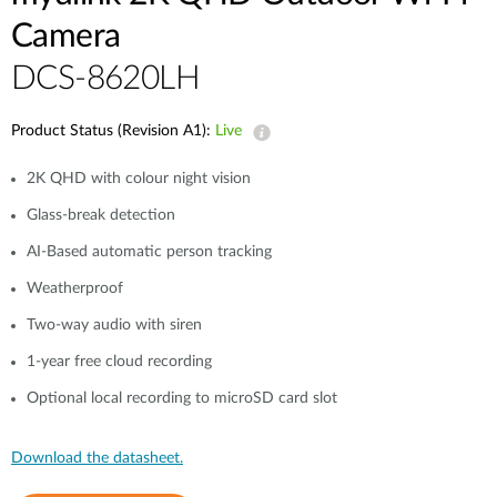
Accessories
Videos
Camera
Υποστήριξη
mydlink
Accessories
DCS-8620LH
Blog
Tech Alerts
Σημεία Πώλησης
Σημεία Πώλησης
Product Status (Revision A1):
Live
FAQs
2K QHD with colour night vision
Glass-break detection
Warranty
AI-Based automatic person tracking
Weatherproof
Contact
Two-way audio with siren
Support Portal
1-year free cloud recording
Optional local recording to microSD card slot
Download the datasheet.