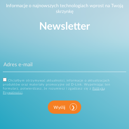
Informacje o najnowszych technologiach wprost na Twoją
skrzynkę
Newsletter
Chciałbym otrzymywać aktualności, informacje o aktualizacjach
produktów oraz materiały promocyjne od D-Link. Wypełniając ten
formularz, potwierdzasz, że rozumiesz i zgadzasz się z
Polityką
Prywatności
.
Wyślij