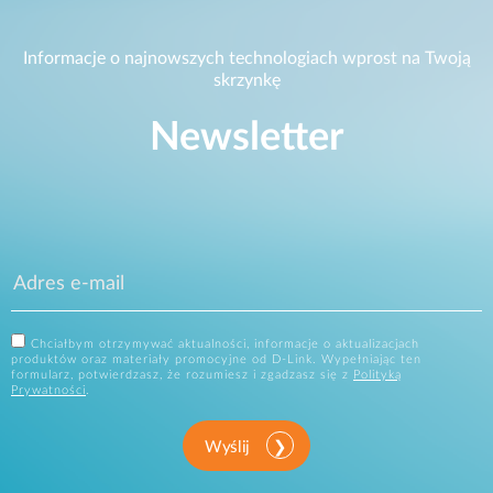
Informacje o najnowszych technologiach wprost na Twoją
skrzynkę
Newsletter
Chciałbym otrzymywać aktualności, informacje o aktualizacjach
produktów oraz materiały promocyjne od D-Link. Wypełniając ten
formularz, potwierdzasz, że rozumiesz i zgadzasz się z
Polityką
Prywatności
.
Wyślij