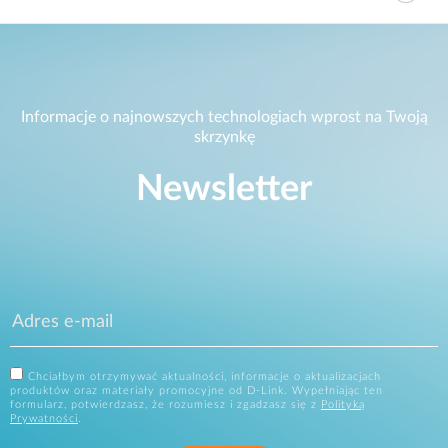
Informacje o najnowszych technologiach wprost na Twoją
skrzynkę
Newsletter
Chciałbym otrzymywać aktualności, informacje o aktualizacjach
produktów oraz materiały promocyjne od D-Link. Wypełniając ten
formularz, potwierdzasz, że rozumiesz i zgadzasz się z
Polityką
Prywatności
.