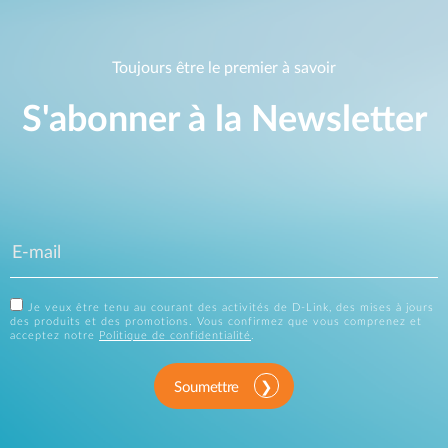
Toujours être le premier à savoir
S'abonner à la Newsletter
Je veux être tenu au courant des activités de D-Link, des mises à jours
des produits et des promotions. Vous confirmez que vous comprenez et
acceptez notre
Politique de confidentialité
.
Soumettre