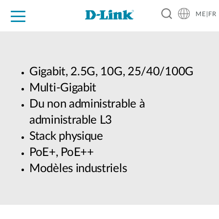
ME|FR
For Home
For Business
For Industry
Support
Gigabit, 2.5G, 10G, 25/40/100G
Multi-Gigabit
Du non administrable à
administrable L3
Stack physique
PoE+, PoE++
Modèles industriels