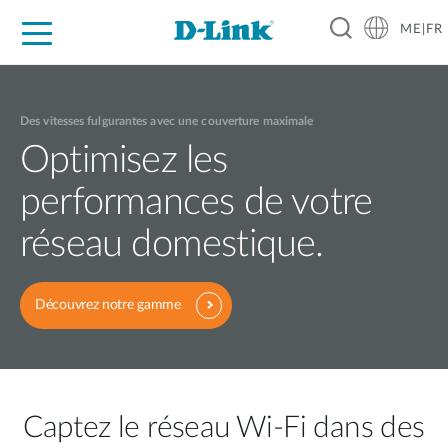
ME|FR
For Home
For Business
For Industry
Support
Des vitesses fulgurantes avec une couverture maximale
Optimisez les
performances de votre
réseau domestique.
Découvrez notre gamme
Captez le réseau Wi-Fi dans des