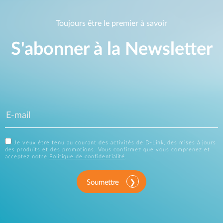
Toujours être le premier à savoir
S'abonner à la Newsletter
Je veux être tenu au courant des activités de D-Link, des mises à jours
des produits et des promotions. Vous confirmez que vous comprenez et
acceptez notre
Politique de confidentialité
.
Soumettre