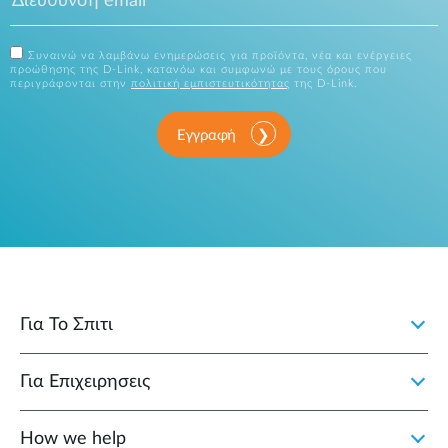
Συναινώ να λαμβάνω ενημερώσεις για προϊόντα, νέα και ενέργειες
προώθησης της D-Link, κατανόω και συμφωνώ με τους όρους που
περιγράφονται στην
πολιτική εμπιστευτικότητας
της D-Link.
Εγγραφή
Για Το Σπιτι
Για Επιχειρησεις
How we help