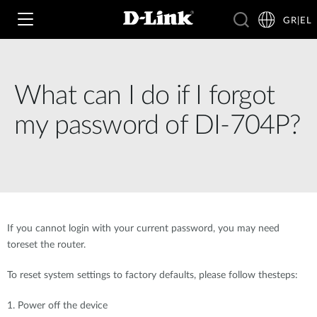
GR|EL
What can I do if I forgot
Wi‑Fi
my password of DI-704P?
4G & 5G
Switching
Δικτυακές Κάμερες
Wireless
4G/5G M2M
Έξυπνο Σπίτι
If you cannot login with your current password, you may need
Business Routers
D-ECS
Brochures and Guides
toreset the router.
Switches
Nuclias
To reset system settings to factory defaults, please follow thesteps:
Για Επιχειρήσεις
Case Studies
1. Power off the device
Accessories
IP Surveillance