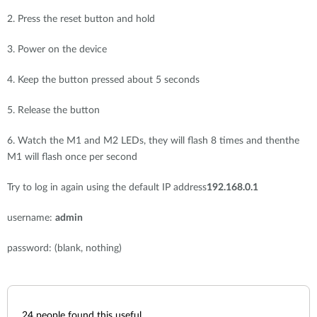
Accessories
Videos
2. Press the reset button and hold
Υποστήριξη
mydlink
Accessories
Blog
3. Power on the device
Tech Alerts
Σημεία Πώλησης
Σημεία Πώλησης
4. Keep the button pressed about 5 seconds
FAQs
5. Release the button
6. Watch the M1 and M2 LEDs, they will flash 8 times and thenthe
Warranty
M1 will flash once per second
Contact
Try to log in again using the default IP address
192.168.0.1
username:
admin
Support Portal
password: (blank, nothing)
24
people found this useful.