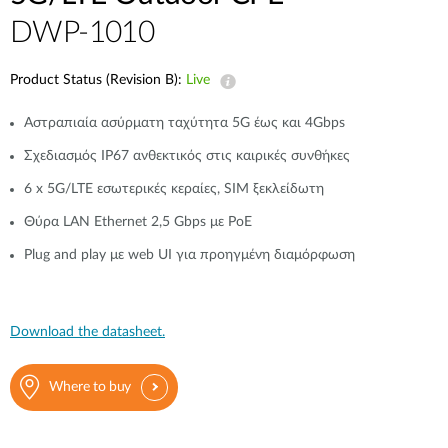
Accessories
Videos
DWP-1010
Υποστήριξη
mydlink
Accessories
Blog
Product Status (Revision B):
Live
Tech Alerts
Σημεία Πώλησης
Σημεία Πώλησης
Αστραπιαία ασύρματη ταχύτητα 5G έως και 4Gbps
FAQs
Σχεδιασμός IP67 ανθεκτικός στις καιρικές συνθήκες
6 x 5G/LTE εσωτερικές κεραίες, SIM ξεκλείδωτη
Warranty
Θύρα LAN Ethernet 2,5 Gbps με PoE
Plug and play με web UI για προηγμένη διαμόρφωση
Contact
Support Portal
Download the datasheet.
Where to buy