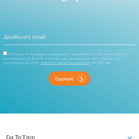
Συναινώ να λαμβάνω ενημερώσεις για προϊόντα, νέα και ενέργειες
προώθησης της D-Link, κατανόω και συμφωνώ με τους όρους που
περιγράφονται στην
πολιτική εμπιστευτικότητας
της D-Link.
Εγγραφή
Για Το Σπιτι