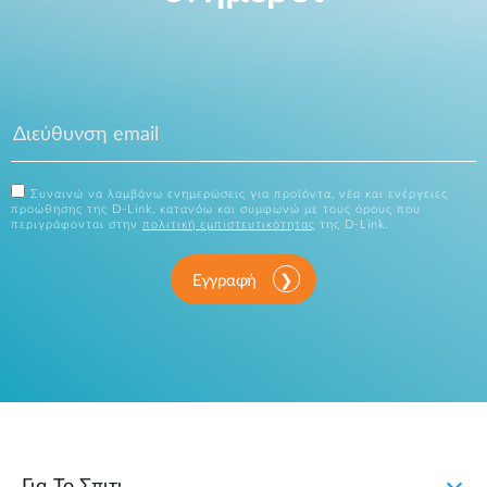
Συναινώ να λαμβάνω ενημερώσεις για προϊόντα, νέα και ενέργειες
προώθησης της D-Link, κατανόω και συμφωνώ με τους όρους που
περιγράφονται στην
πολιτική εμπιστευτικότητας
της D-Link.
Εγγραφή