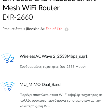
Accessories
Videos
Mesh WiFi Router
Υποστήριξη
mydlink
Accessories
DIR-2660
Blog
Tech Alerts
Σημεία Πώλησης
Σημεία Πώλησης
Product Status (Revision A):
End of Life
FAQs
Warranty
Wireless AC Wave 2_2533Mbps_sup1
Contact
1
Συνδυασμένες ταχύτητες έως 2533 Mbps
.
Support Portal
MU_MIMO Dual_Band
Παρέχει αποτελεσματικά Wi-Fi υψηλής ταχύτητας σε
πολλές συσκευές ταυτόχρονα χρησιμοποιώντας την
καλύτερη ζώνη Wi-Fi.