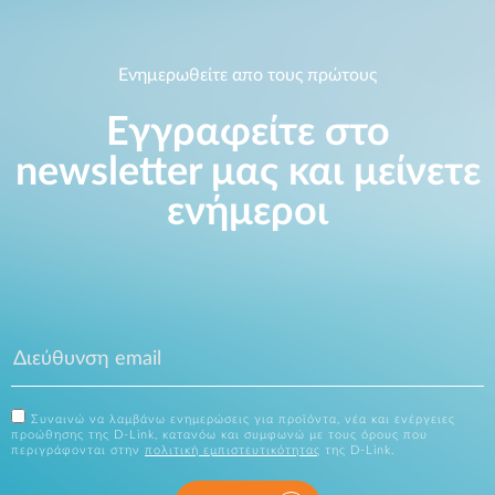
Ενημερωθείτε απο τους πρώτους
Εγγραφείτε στο
newsletter μας και μείνετε
ενήμεροι
Συναινώ να λαμβάνω ενημερώσεις για προϊόντα, νέα και ενέργειες
προώθησης της D-Link, κατανόω και συμφωνώ με τους όρους που
περιγράφονται στην
πολιτική εμπιστευτικότητας
της D-Link.