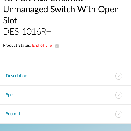
Accessories
Videos
Unmanaged Switch With Open
Υποστήριξη
mydlink
Accessories
Slot
Blog
Tech Alerts
Σημεία Πώλησης
DES-1016R+
Σημεία Πώλησης
FAQs
Product Status:
End of Life
Warranty
Description
Contact
Support Portal
Specs
Support