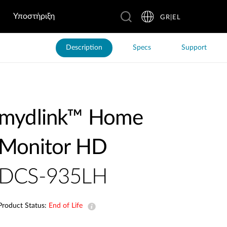
Υποστήριξη
GR|EL
Description
Specs
Support
mydlink™ Home
Monitor HD
DCS-935LH
Product Status:
End of Life