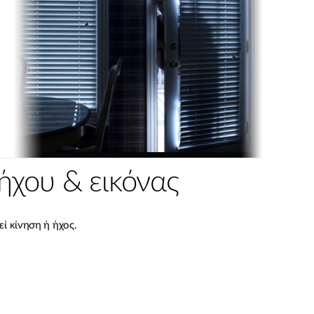
ήχου & εικόνας
εί κίνηση ή ήχος.