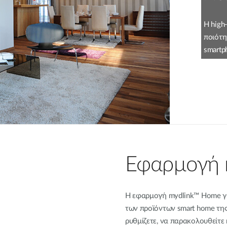
Η high
ποιότη
smartp
Εφαρμογή 
Η εφαρμογή mydlink™ Home για 
των προϊόντων smart home της 
ρυθμίζετε, να παρακολουθείτε 