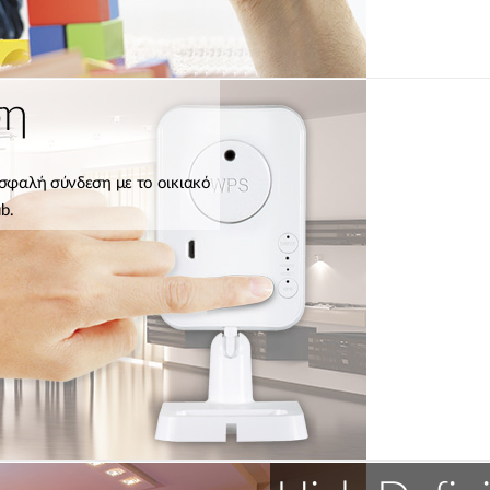
ση
ασφαλή σύνδεση με το οικιακό
b.