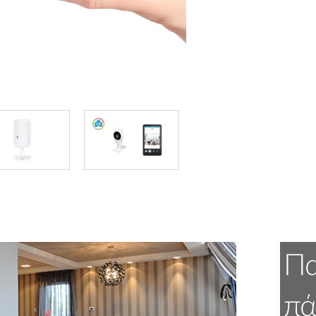
Πα
πά