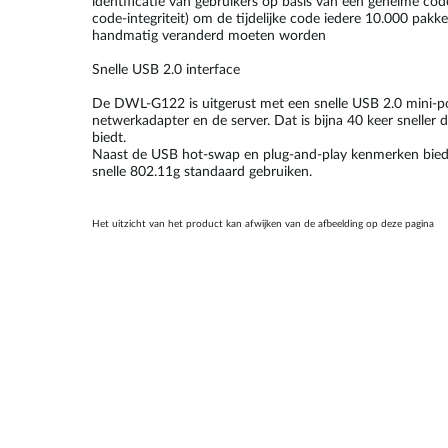
identificatie van gebruikers op basis van een geheime co
code-integriteit) om de tijdelijke code iedere 10.000 pakk
handmatig veranderd moeten worden
Snelle USB 2.0 interface
De DWL-G122 is uitgerust met een snelle USB 2.0 mini-p
netwerkadapter en de server. Dat is bijna 40 keer snelle
biedt.
Naast de USB hot-swap en plug-and-play kenmerken biedt 
snelle 802.11g standaard gebruiken.
Het uitzicht van het product kan afwijken van de afbeelding op deze pagina