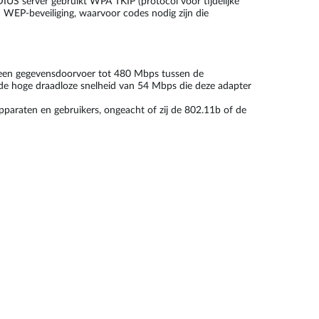
IUS server gebruikt WPA TKIP (protocol voor tijdelijke
d WEP-beveiliging, waarvoor codes nodig zijn die
 een gegevensdoorvoer tot 480 Mbps tussen de
n de hoge draadloze snelheid van 54 Mbps die deze adapter
araten en gebruikers, ongeacht of zij de 802.11b of de