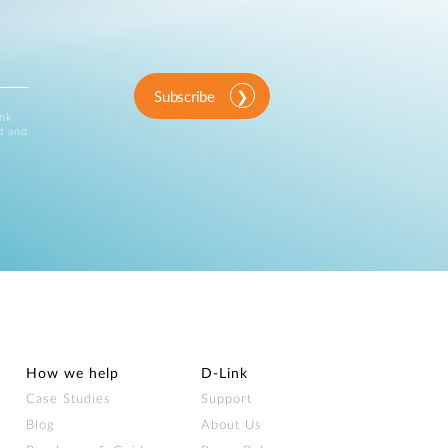
Subscribe
ink
d and
How we help
D‑Link
Case Studies
Support
Blog
About Us