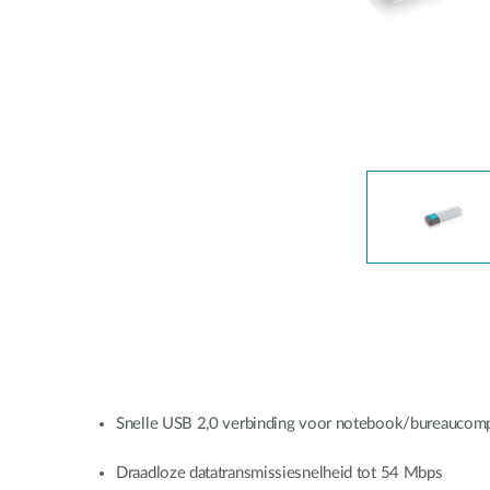
Unmanaged
Switches
PoE
Switches
Snelle USB 2,0 verbinding voor notebook/bureaucom
Draadloze datatransmissiesnelheid tot 54 Mbps