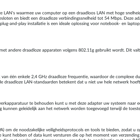
e LAN's waarmee uw computer op een draadloos LAN met hoge snelheid 
loten en biedt een draadloze verbindingssnelheid tot 54 Mbps. Deze adap
ug-and-play installatie is een ideale oplossing voor notebook- en laptop
andere draadloze apparaten volgens 802.11g gebruikt wordt. Dit valt gu
van één enkele 2,4 GHz draadloze frequentie, waardoor de complexe du
nde draadloze LAN-standaarden betekent dat u niet uw hele netwerk hoef
werkapparatuur te behouden kunt u met deze adapter uw systeem naar e
unnen geleidelijk aan het netwerk worden toegevoegd terwijl de toestel
om de noodzakelijke veiligheidsprotocols en tools te bieden, zodat u o
ie kunt hebben of data kunt versturen die op het moment van verzendin