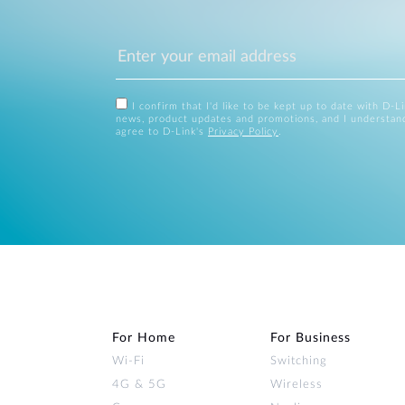
I confirm that I'd like to be kept up to date with D-L
news, product updates and promotions, and I understan
agree to D-Link's
Privacy Policy
.
For Home
For Business
Wi‑Fi
Switching
4G & 5G
Wireless