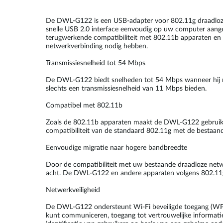
De DWL-G122 is een USB-adapter voor 802.11g draadloz
snelle USB 2.0 interface eenvoudig op uw computer aanges
terugwerkende compatibiliteit met 802.11b apparaten en pl
netwerkverbinding nodig hebben.
Transmissiesnelheid tot 54 Mbps
De DWL-G122 biedt snelheden tot 54 Mbps wanneer hij met 
slechts een transmissiesnelheid van 11 Mbps bieden.
Compatibel met 802.11b
Zoals de 802.11b apparaten maakt de DWL-G122 gebruik 
compatibiliteit van de standaard 802.11g met de bestaa
Eenvoudige migratie naar hogere bandbreedte
Door de compatibiliteit met uw bestaande draadloze net
acht. De DWL-G122 en andere apparaten volgens 802.11g k
Netwerkveiligheid
De DWL-G122 ondersteunt Wi-Fi beveiligde toegang (WPA) 
kunt communiceren, toegang tot vertrouwelijke informat