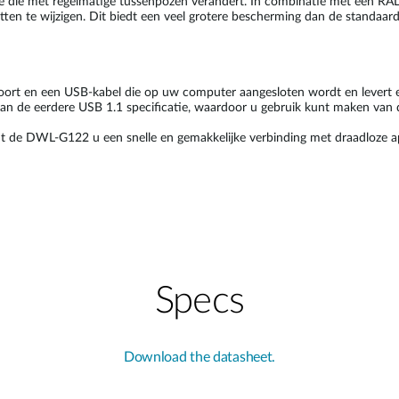
de die met regelmatige tussenpozen verandert. In combinatie met een RAD
etten te wijzigen. Dit biedt een veel grotere bescherming dan de standaar
oort en een USB-kabel die op uw computer aangesloten wordt en levert
r dan de eerdere USB 1.1 specificatie, waardoor u gebruik kunt maken va
de DWL-G122 u een snelle en gemakkelijke verbinding met draadloze app
Specs
Download the datasheet.