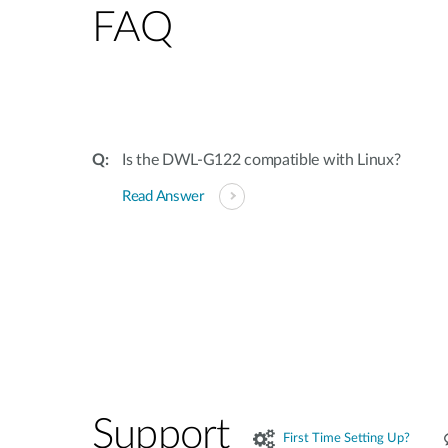
FAQ
Is the DWL-G122 compatible with Linux?
Read Answer
Support
First Time Setting Up?