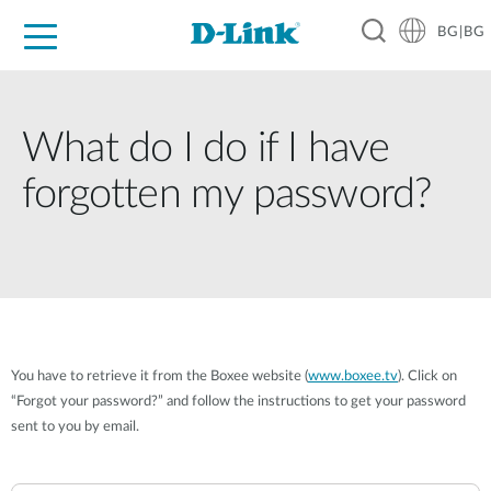
BG|BG
For Home
For Business
For Industry
Where to Buy
Support
Resources
Partners
What do I do if I have
forgotten my password?
You have to retrieve it from the Boxee website (
www.boxee.tv
). Click on
“Forgot your password?” and follow the instructions to get your password
sent to you by email.