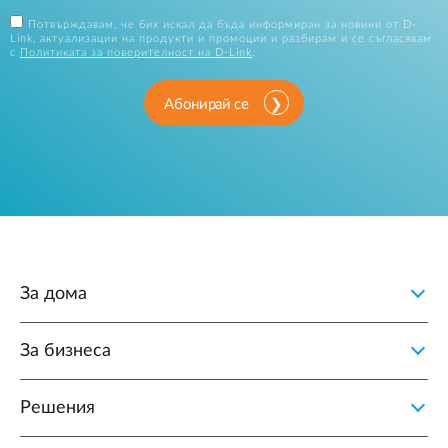
Потвърждавам, че бих искал да бъда информиран за новини от D-
Link, актуализации на продукти и промоции и разбирам и се съгласявам
с
Политиката за поверителност на D-Link
.
Абонирай се
За дома
За бизнеса
Решения