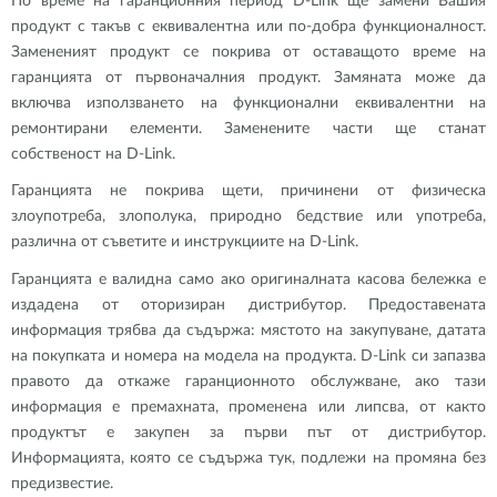
По време на гаранционния период D-Link ще замени Вашия
продукт с такъв с еквивалентна или по-добра функционалност.
Замененият продукт се покрива от оставащото време на
гаранцията от първоначалния продукт. Замяната може да
включва използването на функционални еквивалентни на
ремонтирани елементи. Заменените части ще станат
собственост на D-Link.
Гаранцията не покрива щети, причинени от физическа
злоупотреба, злополука, природно бедствие или употреба,
различна от съветите и инструкциите на D-Link.
Гаранцията е валидна само ако оригиналната касова бележка е
издадена от оторизиран дистрибутор. Предоставената
информация трябва да съдържа: мястото на закупуване, датата
на покупката и номера на модела на продукта. D-Link си запазва
правото да откаже гаранционното обслужване, ако тази
информация е премахната, променена или липсва, от както
продуктът е закупен за първи път от дистрибутор.
Информацията, която се съдържа тук, подлежи на промяна без
предизвестие.