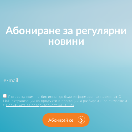
Абониране за регулярни
новини
Потвърждавам, че бих искал да бъда информиран за новини от D-
Link, актуализации на продукти и промоции и разбирам и се съгласявам
с
Политиката за поверителност на D-Link
.
Абонирай се