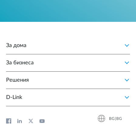
За дома
За бизнеса
Решения
D‑Link
BG|BG