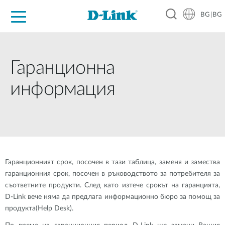
BG|BG
For Home
For Business
For Industry
Where to Buy
Support
Resources
Partners
Гаранционна
информация
Гаранционният срок, посочен в тази таблица, заменя и замества
гаранционния срок, посочен в ръководството за потребителя за
съответните продукти. След като изтече срокът на гаранцията,
D-Link вече няма да предлага информационно бюро за помощ за
продукта
(
Help Desk).